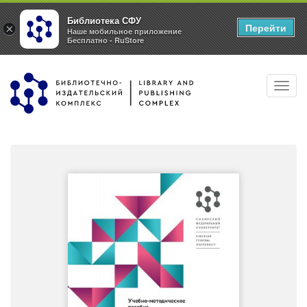
Библиотека СФУ
Перейти
×
Наше мобильное приложение
Бесплатно - RuStore
Перейти
Toggl
к
navig
основному
содержанию