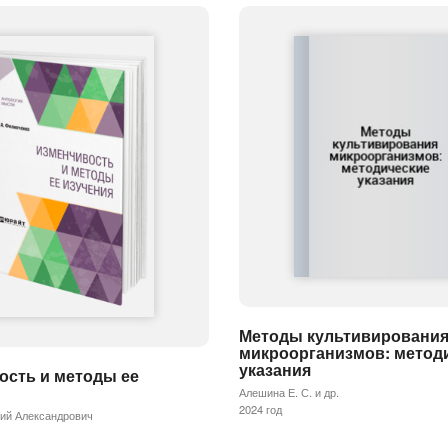
Методы культивировани
микроорганизмов: метод
указания
ость и методы ее
Алешина Е. С. и др.
2024 год
ий Александрович