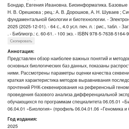
Бондар, Евгения Ивановна. Биоинформатика. Базовые по
Н. В. Орешкова ; рец.: А. В. Дорошков, А. Н. Шуваев ;
фундаментальной биологии и биотехнологии. - Электрон. т
2025 (2025-12-01). - 64 с., 4.0 усл. печ. л. : рис., табл. -
. - Библиогр.: с. 60-61. - 100 экз. - ISBN 978-5-7638-5164-
Скопировать
Аннотация:
Представлен обзор наиболее важных понятий и методо
основных биологических баз данных, показаны распро
ними. Рассмотрены параметры оценки качества секвен
краткая характеристика методов выравнивания послед
прочтений РНК‑секвенирования на референсный геном, 
проведения базового анализа дифференциальной экспре
обучающихся по программам специалитета 06.05.01 «Б
06.04.01 «Биология» (профиль 06.04.01.06 «Геномика и
Год издания:
2025