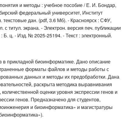
нятия и методы : учебное пособие / Е. И. Бондар,
 Сибирский федеральный университет, Институт
екстовые дан. (pdf, 3.6 Мб). - Красноярск : СФУ,
 Загл. с титул. экрана. - Электрон. версия печ. публикации
9 : Б. ц. - Изд. № 2025-25194. - Текст : электронный.
в в прикладной биоинформатике. Дано описание
страненные форматы файлов и методы работы с
ированных данных и методы их предобработки. Дана
овательностей, раскрыта методика выравнивания
количественной оценки уровня экспрессии генов и
ссии генов. Предназначено для студентов,
иоинженерия и биоинформатика» и магистратуры
 биоинформатика»).