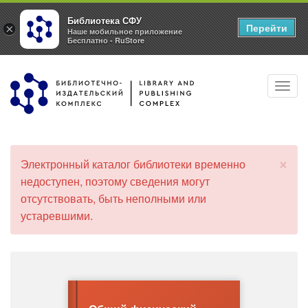
Библиотека СФУ
Перейти
×
Наше мобильное приложение
Бесплатно - RuStore
Перейти
Toggl
к
navig
основному
содержанию
×
Электронный каталог библиотеки временно
С
недоступен, поэтому сведения могут
о
отсутствовать, быть неполными или
о
б
устаревшими.
щ
е
н
и
е
о
б