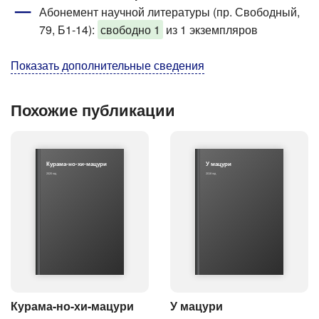
Абонемент научной литературы (пр. Свободный,
79, Б1-14)
:
свободно 1
из 1 экземпляров
Показать дополнительные сведения
Похожие публикации
Курама-но-хи-мацури
У мацури
2020 год
2018 год
Курама-но-хи-мацури
У мацури