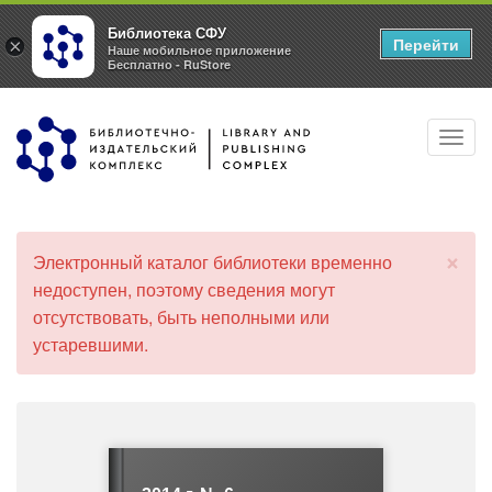
Библиотека СФУ
Перейти
×
Наше мобильное приложение
Бесплатно - RuStore
Перейти
Toggl
к
navig
основному
содержанию
×
Электронный каталог библиотеки временно
С
недоступен, поэтому сведения могут
о
отсутствовать, быть неполными или
о
б
устаревшими.
щ
е
н
и
е
о
б