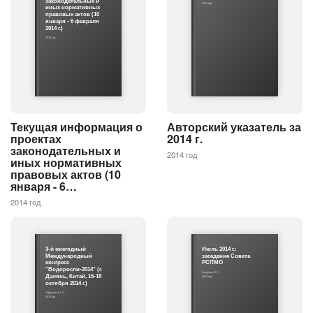
законодательных и
2014 год
иных нормативных
правовых актов (10
января - 6 февраля
2014 г.)
2014 год
Текущая информация о
Авторский указатель за
проектах
2014 г.
законодательных и
2014 год
иных нормативных
правовых актов (10
января - 6…
2014 год
3-й ежегодный
Июль 2014 г.:
Международный
заседание Совета
конгресс
РСПМО
"Водоросли-2014" (г.
Бушуева И. Г.
Далянь, Китай, 16-18
2014 год
октября 2014 г.)
Абдуллин Ш. Р.
2015 год