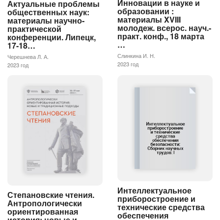
Инновации в науке и
Актуальные проблемы
образовании :
общественных наук:
материалы XVIII
материалы научно-
молодеж. всерос. науч.-
практической
практ. конф., 18 марта
конференции. Липецк,
…
17-18…
Слинкина И. Н.
Черешнева Л. А.
2023 год
2023 год
Интеллектуальное
Степановские чтения.
приборостроение и
Антропологически
технические средства
ориентированная
обеспечения
история: новые и