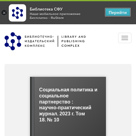
Библиотека СФУ
Перейти
×
Наше мобильное приложение
Бесплатно - RuStore
Перейти
Toggl
к
navig
основному
содержанию
Социальная политика и
социальное
партнерство :
научно-практический
журнал. 2023 г. Том
18. № 10