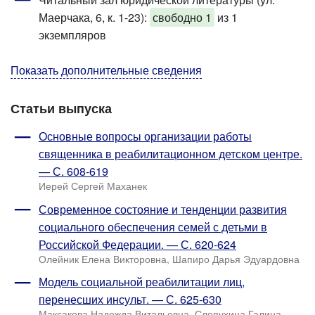
Маерчака, 6, к. 1-23)
:
свободно 1
из 1
экземпляров
Показать дополнительные сведения
Статьи выпуска
Основные вопросы организации работы
священника в реабилитационном детском центре.
— С. 608-619
Иерей Сергей Маханек
Современное состояние и тенденции развития
социального обеспечения семей с детьми в
Российской Федерации. — С. 620-624
Олейник Елена Викторовна, Шапиро Дарья Эдуардовна
Модель социальной реабилитации лиц,
перенесших инсульт. — С. 625-630
Максакова Надежда Витальевна, Слепухина Галина