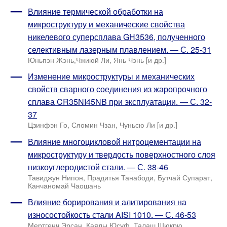
Влияние термической обработки на
микроструктуру и механические свойства
никелевого суперсплава GH3536, полученного
селективным лазерным плавлением. — С. 25-31
Юньпэн Жэнь,Чжиюй Ли, Янь Чэнь [и др.]
Изменение микроструктуры и механических
свойств сварного соединения из жаропрочного
сплава CR35NI45NB при эксплуатации. — С. 32-
37
Цзинфэн Го, Сяомин Чзан, Чуньсю Ли [и др.]
Влияние многоцикловой нитроцементации на
микроструктуру и твердость поверхностного слоя
низкоуглеродистой стали. — С. 38-46
Тавиджун Нипон, Прадитья Танабоди, Бутчай Супарат,
Канчаномай Чаошань
Влияние борирования и алитирования на
износостойкость стали AISI 1010. — С. 46-53
Мертгенч Эрсан, Каялы Юсуф, Талаш Шюкрю