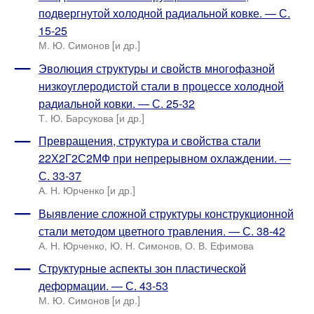
подвергнутой холодной радиальной ковке. — С.
15-25
М. Ю. Симонов [и др.]
Эволюция структуры и свойств многофазной
низкоуглеродистой стали в процессе холодной
радиальной ковки. — С. 25-32
Т. Ю. Барсукова [и др.]
Превращения, структура и свойства стали
22Х2Г2С2МФ при непрерывном охлаждении. —
С. 33-37
А. Н. Юрченко [и др.]
Выявление сложной структуры конструкционной
стали методом цветного травления. — С. 38-42
А. Н. Юрченко, Ю. Н. Симонов, О. В. Ефимова
Структурные аспекты зон пластической
деформации. — С. 43-53
М. Ю. Симонов [и др.]