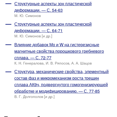
Структурные аспекты зон пластической
деформации. — С. 54-63
М. Ю. Симонов
Структурные аспекты зон пластической
деформации. — С. 64-71
М. Ю. Симонов [и др.]
Влияние добавок Мо и W на гистерезисные
магнитные свойства порошкового гребневого
сплава. — С. 72-77
К. Н. Генералова, И. В. Ряпосов, А. А. Шацов
Структура, механические свойства, элементный
состав фаз и микромеханизм роста трещин
сплава АК9ч, подвергнутого гомогенизирующей
обработке и модифицированию. — С. 77-85
В. Г. Долгополов [и др.]