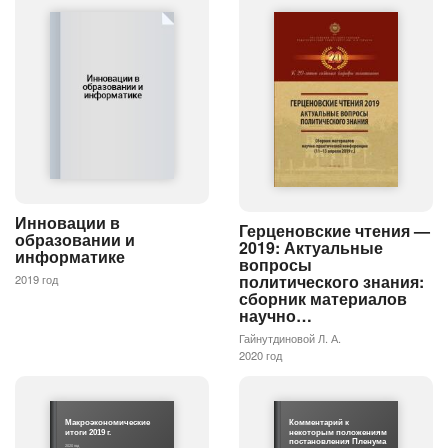
Инновации в
Герценовские чтения —
образовании и
2019: Актуальные
информатике
вопросы
политического знания:
2019 год
сборник материалов
научно…
Гайнутдиновой Л. А.
2020 год
Макроэкономические
Комментарий к
итоги 2019 г.
некоторым положениям
постановления Пленума
2020 год