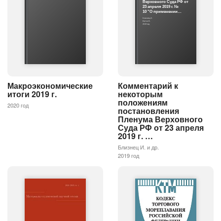
Верховного Суда РФ от
23 апреля 2019 г. №
10 "О применении…
Близнец И.
Витко В.
2019 год
Макроэкономические
Комментарий к
итоги 2019 г.
некоторым
положениям
2020 год
постановления
Пленума Верховного
Суда РФ от 23 апреля
2019 г. …
Близнец И. и др.
2019 год