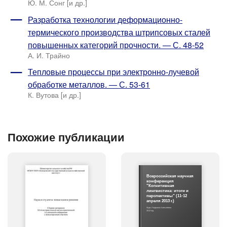
Ю. М. Сонг [и др.]
Разработка технологии деформационно-
термического производства штрипсовых сталей
повышенных категорий прочности. — С. 48-52
А. И. Трайно
Тепловые процессы при электронно-лучевой
обработке металлов. — С. 53-61
К. Вутова [и др.]
Похожие публикации
Всероссийская научная
конференция
"Когнитивная
лингвистика: итоги и
перспективы" (11-12
апреля 2013 г.)
Фурс Людмила Алексеевна
2013 год