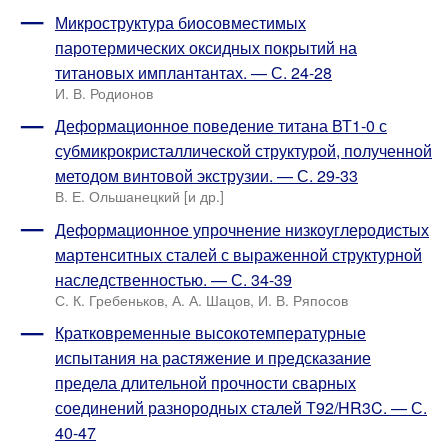
Микроструктура биосовместимых
паротермических оксидных покрытий на
титановых имплантантах. — С. 24-28
И. В. Родионов
Деформационное поведение титана ВТ1-0 с
субмикрокристаллической структурой, полученной
методом винтовой экструзии. — С. 29-33
В. Е. Ольшанецкий [и др.]
Деформационное упрочнение низкоуглеродистых
мартенситных сталей с выраженной структурной
наследственностью. — С. 34-39
С. К. Гребеньков, А. А. Шацов, И. В. Ряпосов
Кратковременные высокотемпературные
испытания на растяжение и предсказание
предела длительной прочности сварных
соединений разнородных сталей Т92/HR3C. — С.
40-47