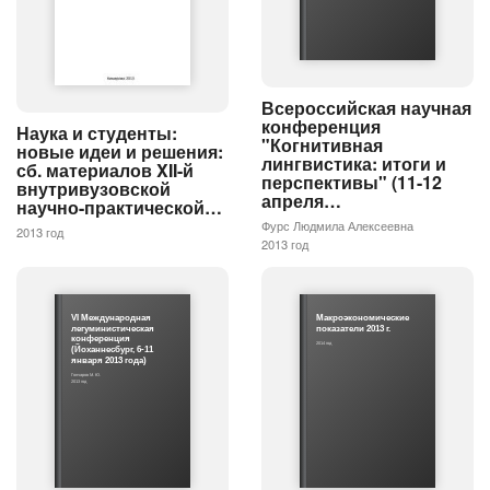
Всероссийская научная
конференция
Наука и студенты:
"Когнитивная
новые идеи и решения:
лингвистика: итоги и
сб. материалов XII-й
перспективы" (11-12
внутривузовской
апреля…
научно-практической…
Фурс Людмила Алексеевна
2013 год
2013 год
VI Международная
Макроэкономические
легуминистическая
показатели 2013 г.
конференция
2014 год
(Йоханнесбург, 6-11
января 2013 года)
Гончаров М. Ю.
2013 год