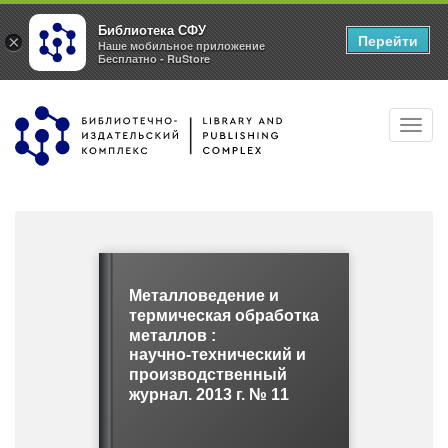
Библиотека СФУ
Перейти
×
Наше мобильное приложение
Бесплатно - RuStore
Перейти
Toggl
к
navig
основному
содержанию
Металловедение и
термическая обработка
металлов :
научно-технический и
производственный
журнал. 2013 г. № 11