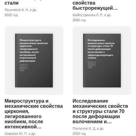
стали
свойства
быстрорежущей…
Мушников А. Н. и др.
2022 год
Шайхутдинова Л. Р. и др.
2020 год
Микроструктура и
Исследование
механические свойства
механических свойств
циркония,
и структуры стали 70
легированного
после деформации
ниобием, после
волочением и
интенсивной
сфероидизирующего
пластической
отжига
деформации
Поспелов И. Д.
Матвеева Д. В.
Шаркеев Ю. П.
Смирнов А. В.
Ерошенко А. Ю.
2024 год
Фортуна С. В.
2013 год
Микроструктура и
Исследование
механические свойства
механических свойств
циркония,
и структуры стали 70
легированного
после деформации
ниобием, после
волочением и…
интенсивной…
Поспелов И. Д. и др.
Шаркеев Ю. П. и др.
2024 год