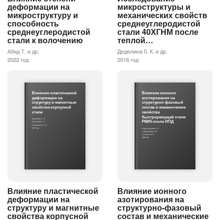
деформации на
микроструктуры и
микроструктуру и
механических свойств
способность
среднеуглеродистой
среднеуглеродистой
стали 40ХГНМ после
стали к волочению
теплой…
Абид Т. и др.
Дедюлина 0. К. и др.
2022 год
2016 год
Влияние пластической
Влияние ионного
деформации на
азотирования на
структуру и магнитные
структурно-фазовый
свойства корпусной
состав и механические
стали
свойства
быстрорежущей стали
Мушников А. Н.
Р6М5 после ИПД
Путилова Е. А.
Поволоцкая А. М.
2022 год
Шайхутдинова Л. Р.
Хайретдинов З. Ф.
Хусаинов Ю. Г.
2020 год
Влияние пластической
Влияние ионного
деформации на
азотирования на
структуру и магнитные
структурно-фазовый
свойства корпусной
состав и механические