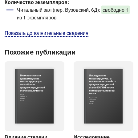
Количество экземпляров:
Читальный зал (пер. Вузовский, 6Д):
свободно 1
из 1 экземпляров
Показать дополнительные сведения
Похожие публикации
Влияние степени
Исследование
деформации на
микроструктуры и
микроструктуру и
механических свойств
способность
среднеуглеродистой
среднеуглеродистой
стали 40ХГНМ после
стали к волочению
теплой ротационной
ковки
Абид Т.
Неббар М. Ч.
Дедюлина 0. К.
Зидани М.
Салищев Г. А.
2022 год
Перцев А. С.
2016 год
Влияние степени
Исследование