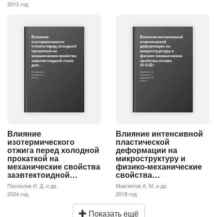
2013 год
Влияние
Влияние интенсивной
изотермического
пластической
отжига перед холодной
деформации на
прокаткой на
микроструктуру и
механические свойства
физико-механические
заэвтектоидной стали
свойства сплава
для…
Al-0,4Zr
Поспелов И. Д.
Мавлютов А. М.
Матвеева Д. В.
Латынина Т. А.
2024 год
Мурашкин М. Ю.
2018 год
Влияние
Влияние интенсивной
изотермического
пластической
отжига перед холодной
деформации на
прокаткой на
микроструктуру и
механические свойства
физико-механические
заэвтектоидной…
свойства…
Поспелов И. Д. и др.
Мавлютов А. М. и др.
2024 год
2018 год
Показать ещё