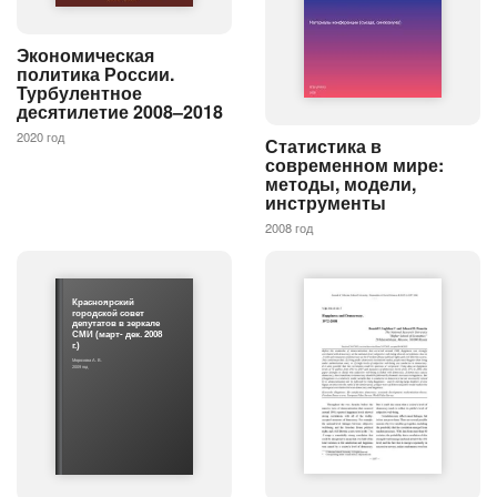
Экономическая
политика России.
Турбулентное
десятилетие 2008–2018
2020 год
Статистика в
современном мире:
методы, модели,
инструменты
2008 год
Красноярский
городской совет
депутатов в зеркале
СМИ (март- дек. 2008
г.)
Морозова А. В.
2009 год