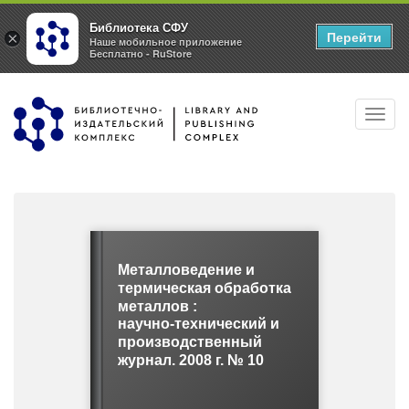
Библиотека СФУ
Перейти
×
Наше мобильное приложение
Бесплатно - RuStore
Перейти
Toggl
к
navig
основному
содержанию
Металловедение и
термическая обработка
металлов :
научно-технический и
производственный
журнал. 2008 г. № 10