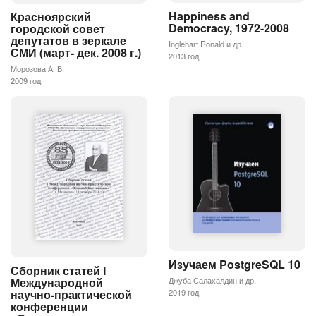
Happiness and
Красноярский
Democracy, 1972-2008
городской совет
депутатов в зеркале
Inglehart Ronald и др.
СМИ (март- дек. 2008 г.)
2013 год
Морозова А. В.
2009 год
Изучаем PostgreSQL 10
Сборник статей I
Международной
Джуба Салахалдин и др.
научно-практической
2019 год
конференции