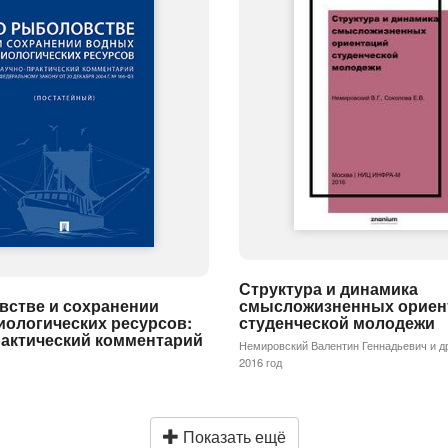
Структура и динамика
встве и сохранении
смысложизненных ориен
иологических ресурсов:
студенческой молодежи
рактический комментарий
Немировский Валентин Геннадьевич и д
2016 год
Показать ещё