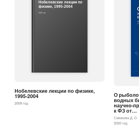
Нобелевские лекции по
физике, 1995-2004
2009 год
Нобелевские лекции по физике,
О рыболо
1995-2004
водных б
2009 год
научно-п
к ФЗ от…
Сивакова Д. О.
2020 год