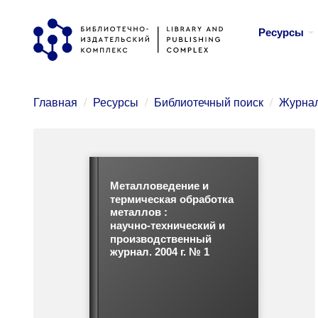
Перейти
Ресурсы
к
основному
содержанию
Главная
Ресурсы
Библиотечный поиск
Журнал
Металловедение и
термическая обработка
металлов :
научно-технический и
производственный
журнал. 2004 г. № 1