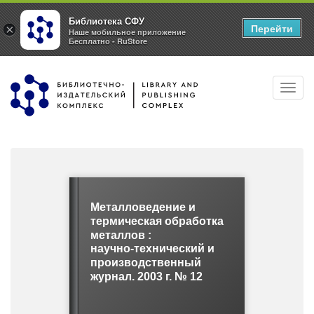
Библиотека СФУ
Перейти
×
Наше мобильное приложение
Бесплатно - RuStore
Перейти
Toggl
к
navig
основному
содержанию
Металловедение и
термическая обработка
металлов :
научно-технический и
производственный
журнал. 2003 г. № 12