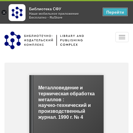
Библиотека СФУ
Перейти
×
Наше мобильное приложение
Бесплатно - RuStore
Перейти
Toggl
к
navig
основному
содержанию
Металловедение и
термическая обработка
металлов :
научно-технический и
производственный
журнал. 1990 г. № 4