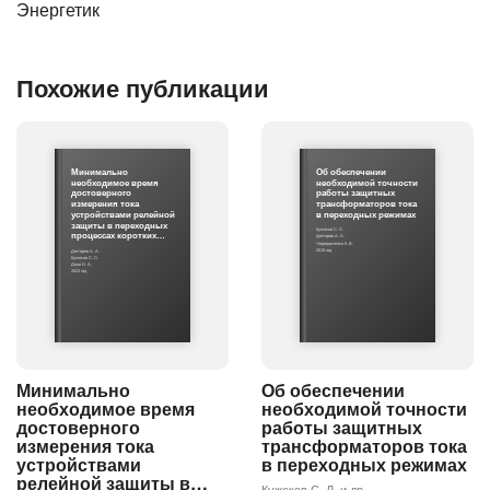
Энергетик
Похожие публикации
Минимально
Об обеспечении
необходимое время
необходимой точности
достоверного
работы защитных
измерения тока
трансформаторов тока
устройствами релейной
в переходных режимах
защиты в переходных
Кужеков С. Л.
процессах коротких…
Дегтярев А. А.
Чередниченко К. В.
2015 год
Дегтярев А. А.
Кужеков С. Л.
Дони Н. А.
2023 год
Минимально
Об обеспечении
необходимое время
необходимой точности
достоверного
работы защитных
измерения тока
трансформаторов тока
устройствами
в переходных режимах
релейной защиты в…
Кужеков С. Л. и др.