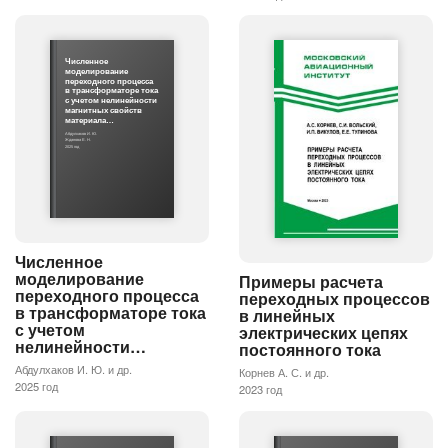
Численное
моделирование
переходного процесса
в трансформаторе тока
с учетом нелинейности
магнитных свойств
материала…
Абдулхаков И. Ю.
Жданова Е. Н.
2025 год
Численное
моделирование
Примеры расчета
переходного процесса
переходных процессов
в трансформаторе тока
в линейных
с учетом
электрических цепях
нелинейности…
постоянного тока
Абдулхаков И. Ю. и др.
Корнев А. С. и др.
2025 год
2023 год