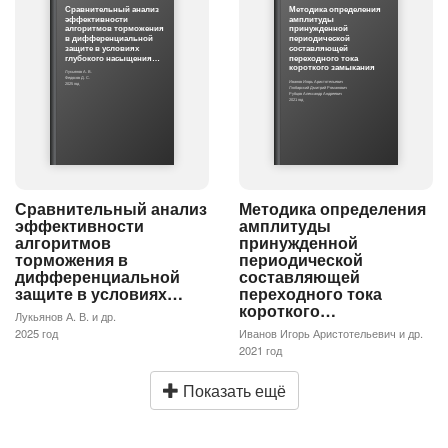
Сравнительный анализ
Методика определения
эффективности
амплитуды
алгоритмов торможения
принужденной
в дифференциальной
периодической
защите в условиях
составляющей
глубокого насыщения…
переходного тока
короткого замыкания
Лукьянов А. В.
Федосов Д. С.
Иванов Игорь Аристотельевич
2025 год
Любарский Дмитрий Романович
Рубцов Александр Андреевич
2021 год
Сравнительный анализ
Методика определения
эффективности
амплитуды
алгоритмов
принужденной
торможения в
периодической
дифференциальной
составляющей
защите в условиях…
переходного тока
короткого…
Лукьянов А. В. и др.
2025 год
Иванов Игорь Аристотельевич и др.
2021 год
Показать ещё