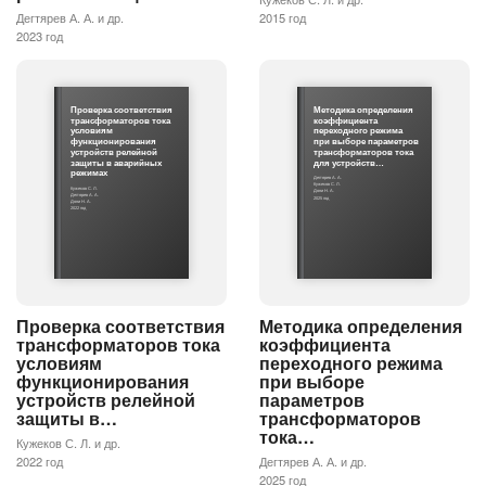
Дегтярев А. А. и др.
2015 год
2023 год
Проверка соответствия
Методика определения
трансформаторов тока
коэффициента
условиям
переходного режима
функционирования
при выборе параметров
устройств релейной
трансформаторов тока
защиты в аварийных
для устройств…
режимах
Дегтярев А. А.
Кужеков С. Л.
Кужеков С. Л.
Дони Н. А.
Дегтярев А. А.
2025 год
Дони Н. А.
2022 год
Проверка соответствия
Методика определения
трансформаторов тока
коэффициента
условиям
переходного режима
функционирования
при выборе
устройств релейной
параметров
защиты в…
трансформаторов
тока…
Кужеков С. Л. и др.
2022 год
Дегтярев А. А. и др.
2025 год