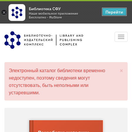
Библиотека СФУ
Перейти
×
Наше мобильное приложение
Бесплатно - RuStore
Перейти
Toggl
к
navig
основному
содержанию
×
Электронный каталог библиотеки временно
С
недоступен, поэтому сведения могут
о
отсутствовать, быть неполными или
о
б
устаревшими.
щ
е
н
и
е
о
б