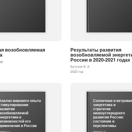
ая возобновляемая
Результаты развития
а
возобновляемой энергет
России в 2020-2021 годах
др.
Бутузов В. А.
2022 год
Анализ мирового опыта
Солнечная и ветрова
стимулирования
энергетика в
развития
стратегии
возобновляемой
низкоуглеродного
энергетики и
развития России:
возможностей его
состояние и
применения в России
перспективы
арамов Д. Н.
Нефедова Л. В.