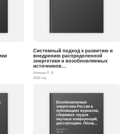
Системный подход к развитию и
ики
внедрению распределенной
энергетики и возобновляемых
источников…
Илюшин П. В.
2022 год
я
Возобновляемая
энергетика России в
публикациях журналов,
сборниках трудов
научных конференций,
диссертациях. Обзор…
Бутузов В. А.
2024 год