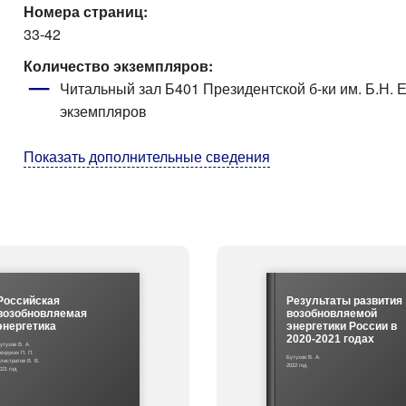
Номера страниц:
33-42
Количество экземпляров:
Читальный зал Б401 Президентской б-ки им. Б.Н. Е
экземпляров
Показать дополнительные сведения
Российская
Результаты развития
возобновляемая
возобновляемой
энергетика
энергетики России в
2020-2021 годах
утузов В. А.
езруких П. П.
Бутузов В. А.
листратов В. В.
2022 год
021 год