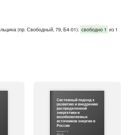
льцина (пр. Свободный, 79, Б4-01)
:
свободно 1
из 1
Системный подход к
развитию и внедрению
распределенной
энергетики и
возобновляемых
источников энергии в
России
Илюшин П. В.
2022 год