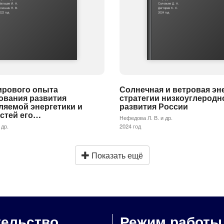
альцев И. А.
Соловьев Д. А.
люшин П. В.
Дегтярев К. С.
022 год
2024 год
ирового опыта
Солнечная и ветровая эн
ования развития
стратегии низкоуглеродн
ляемой энергетики и
развития России
стей его…
Нефедова Л. В. и др.
 др.
2024 год
Показать ещё
тельство
Режим работы