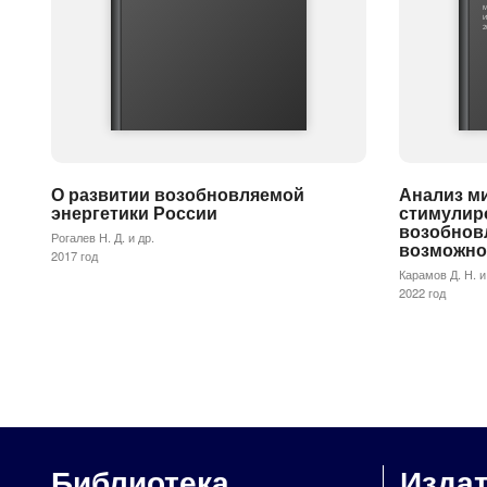
М
И
2
О развитии возобновляемой
Анализ м
энергетики России
стимулир
возобнов
Рогалев Н. Д. и др.
возможно
2017 год
Карамов Д. Н. и
2022 год
Библиотека
Изда