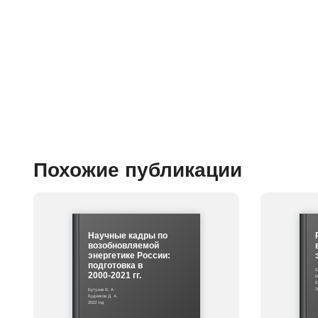
Похожие публикации
Научные кадры по
возобновляемой
энергетике России:
подготовка в
Б
2000-2021 гг.
Б
Е
2
Бутузов В. А.
Будников Д. А.
2022 год