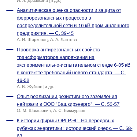
Аналитическая оценка опасности и защита от
феррорезонансных процессов в
распределительной сети 6-10 кВ промышленного
предприятия. — С. 39-45
А. И. Ширковец, А. А. Лаптева
Проверка антирезонансных свойств
трансформаторов напряжения на
экспериментально-испытательном стенде 6-35 кВ
в контексте требований нового стандарта. — С.
46-52
А. В. Жуйков [и др.]
Опыт реализации резистивного заземления
нейтрали в ООО "Башкирэнерго". — С. 53-57
О. М. Шамшович, А. С. Бикмурзин
К истории фирмы ОРГРЭС. На передовых
рубежах энергетики : исторический очерк. — С. 58-
63