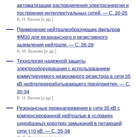
автоматизации распределения электроэнергии и
построения интеллектуальных сетей. — С. 20-25
В. Н. Валов [и др.]
Применение нейтралеобразующих фильтров
ФМ30 для резонансного и резистивного
заземления нейтрали. — С. 26-29
А. М. Быкова [и др.]
Технология надежной защиты
электрооборудования с использованием
коммутируемого низкоомного резистора в сети 35
кВ нефтеперерабатывающего предприятия. — С.
30-34
В. Н. Валов [и др.]
Резонансные перенапряжения в сети 35 кВ с
компенсированной нейтралью в условиях
однофазных коротких замыканий в питающей
сети 110 кВ. — С. 35-38
И. Л. Дрожжина [и др.]