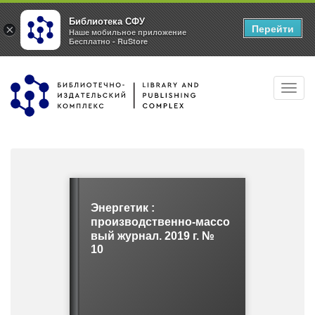
Библиотека СФУ
Перейти
×
Наше мобильное приложение
Бесплатно - RuStore
Перейти
Toggl
к
navig
основному
содержанию
Энергетик :
производственно-массо
вый журнал. 2019 г. №
10