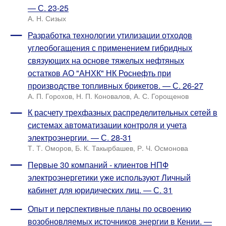
— С. 23-25
А. Н. Сизых
Разработка технологии утилизации отходов
углеобогащения с применением гибридных
связующих на основе тяжелых нефтяных
остатков АО "АНХК" НК Роснефть при
производстве топливных брикетов. — С. 26-27
А. П. Горохов, Н. П. Коновалов, А. С. Горощенов
К расчету трехфазных распределительных сетей в
системах автоматизации контроля и учета
электроэнергии. — С. 28-31
Т. Т. Оморов, Б. К. Такырбашев, Р. Ч. Осмонова
Первые 30 компаний - клиентов НПФ
электроэнергетики уже используют Личный
кабинет для юридических лиц. — С. 31
Опыт и перспективные планы по освоению
возобновляемых источников энергии в Кении. —