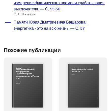
измерение фактического времени срабатывания
выключателя. — С. 55-56
С. В. Казыкин
Памяти Юрия Дмитриевича Башарова :
энергетика - это на всю жизнь. — С. 57
Похожие публикации
ХIII Международная
Макроэкономические
конференция
итоги 2017 г.
"Хлебопекарное
2018 год
производство в России
- 2017"
Маркова М.
2018 год