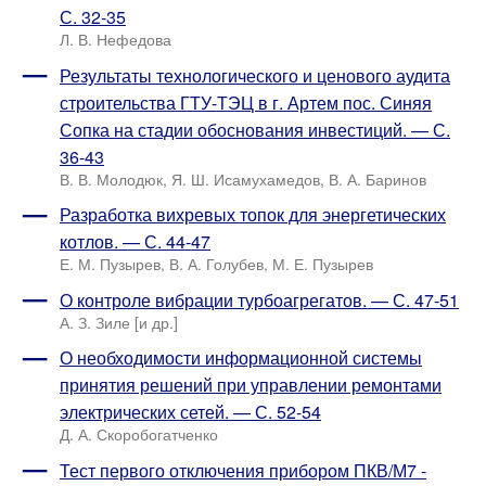
С. 32-35
Л. В. Нефедова
Результаты технологического и ценового аудита
строительства ГТУ-ТЭЦ в г. Артем пос. Синяя
Сопка на стадии обоснования инвестиций. — С.
36-43
В. В. Молодюк, Я. Ш. Исамухамедов, В. А. Баринов
Разработка вихревых топок для энергетических
котлов. — С. 44-47
Е. М. Пузырев, В. А. Голубев, М. Е. Пузырев
О контроле вибрации турбоагрегатов. — С. 47-51
А. З. Зиле [и др.]
О необходимости информационной системы
принятия решений при управлении ремонтами
электрических сетей. — С. 52-54
Д. А. Скоробогатченко
Тест первого отключения прибором ПКВ/М7 -