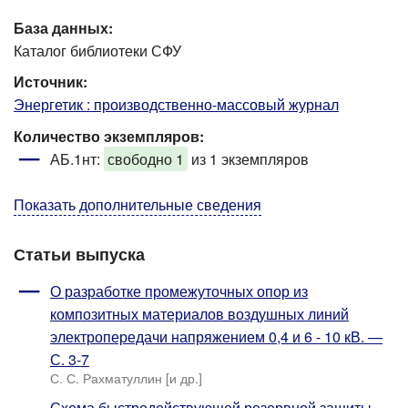
База данных:
Каталог библиотеки СФУ
Источник:
Энергетик : производственно-массовый журнал
Количество экземпляров:
АБ.1нт:
свободно 1
из 1 экземпляров
Показать дополнительные сведения
Статьи выпуска
О разработке промежуточных опор из
композитных материалов воздушных линий
электропередачи напряжением 0,4 и 6 - 10 кВ. —
С. 3-7
С. С. Рахматуллин [и др.]
Схема быстродействующей резервной защиты