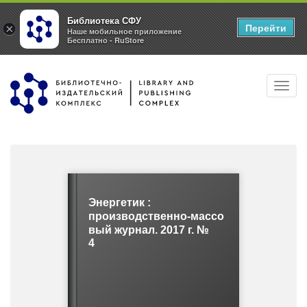
Библиотека СФУ
Перейти
×
Наше мобильное приложение
Бесплатно - RuStore
Перейти
Toggl
к
navig
основному
содержанию
Энергетик :
производственно-массо
вый журнал. 2017 г. №
4