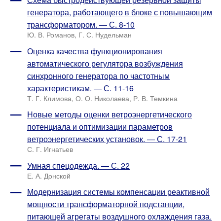
генератора, работающего в блоке с повышающим
трансформатором. — С. 8-10
Ю. В. Романов, Г. С. Нудельман
Оценка качества функционирования
автоматического регулятора возбуждения
синхронного генератора по частотным
характеристикам. — С. 11-16
Т. Г. Климова, О. О. Николаева, Р. В. Темкина
Новые методы оценки ветроэнергетического
потенциала и оптимизации параметров
ветроэнергетических установок. — С. 17-21
С. Г. Игнатьев
Умная спецодежда. — С. 22
Е. А. Донской
Модернизация системы компенсации реактивной
мощности трансформаторной подстанции,
питающей агрегаты воздушного охлаждения газа.