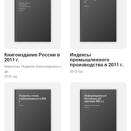
г.
Кириллова Людмила
Александровна
2012 год
Сухоруков Константин
Михайлович
2012 год
Книгоиздание России в
Индексы
2011 г.
промышленного
производства в 2011 г.
Кириллова Людмила Александровна и
др.
2012 год
2012 год
Указатель статей,
Информационный
опубликованных в 2011
бюллетень (27
г.
сентября 2011 г. )
2011 год
Моисеев Евгений Григорьевич
2012 год