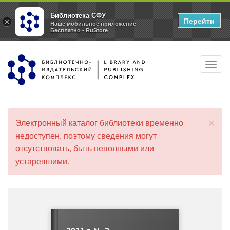
Библиотека СФУ
Перейти
×
Наше мобильное приложение
Бесплатно - RuStore
Перейти
Toggl
к
navig
основному
содержанию
×
Электронный каталог библиотеки временно
С
недоступен, поэтому сведения могут
о
отсутствовать, быть неполными или
о
б
устаревшими.
щ
е
н
и
е
о
б