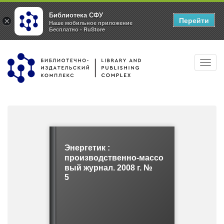
Библиотека СФУ
Перейти
×
Наше мобильное приложение
Бесплатно - RuStore
Перейти
Toggl
к
navig
основному
содержанию
Энергетик :
производственно-массо
вый журнал. 2008 г. №
5