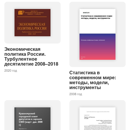
Экономическая
политика России.
Турбулентное
десятилетие 2008–2018
2020 год
Статистика в
современном мире:
методы, модели,
инструменты
2008 год
Красноярский
городской совет
депутатов в зеркале
СМИ (март- дек. 2008
г.)
Морозова А. В.