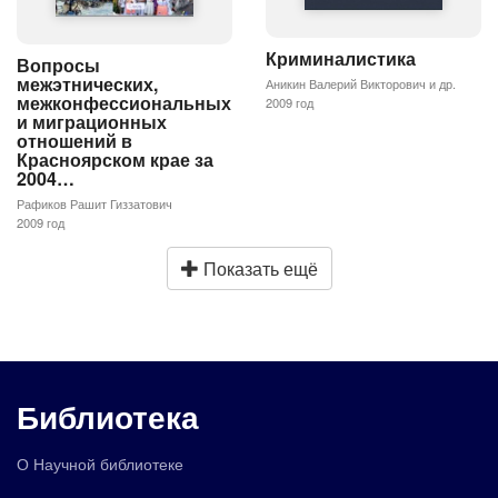
Криминалистика
Вопросы
межэтнических,
Аникин Валерий Викторович и др.
межконфессиональных
2009 год
и миграционных
отношений в
Красноярском крае за
2004…
Рафиков Рашит Гиззатович
2009 год
Показать ещё
Библиотека
О Научной библиотеке