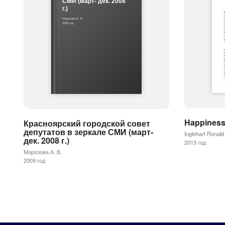
СМИ (март- дек. 2008
г.)
Морозова А. В.
2009 год
Happiness
Красноярский городской совет
депутатов в зеркале СМИ (март-
Inglehart Ronald
дек. 2008 г.)
2013 год
Морозова А. В.
2009 год