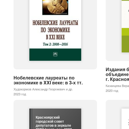
Издания 
объедине
Нобелевские лауреаты по
г. Красноя
экономике в XXI веке: в 3-х тт.
Казанцева Вера
Худокормов Александр Георгиевич и др.
2020 год
2023 год
Красноярский
городской совет
депутатов в зеркале