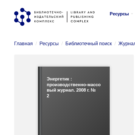
Перейти
Ресурсы
к
основному
содержанию
Главная
Ресурсы
Библиотечный поиск
Журнал
Энергетик :
производственно-массо
вый журнал. 2008 г. №
2