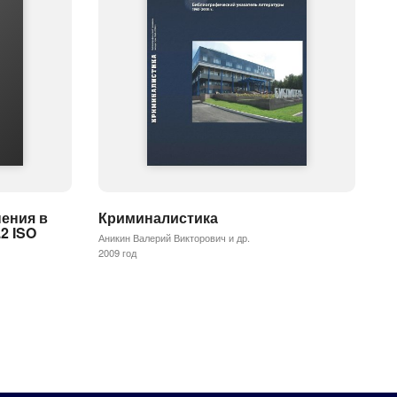
ения в
Криминалистика
2 ISO
Аникин Валерий Викторович и др.
2009 год