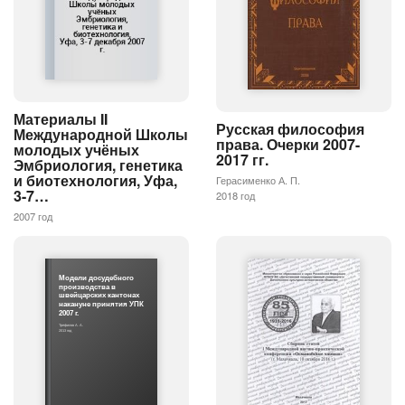
Материалы II
Русская философия
Международной Школы
права. Очерки 2007-
молодых учёных
2017 гг.
Эмбриология, генетика
и биотехнология, Уфа,
Герасименко А. П.
3-7…
2018 год
2007 год
Модели досудебного
производства в
швейцарских кантонах
накануне принятия УПК
2007 г.
Трефилов А. А.
2013 год