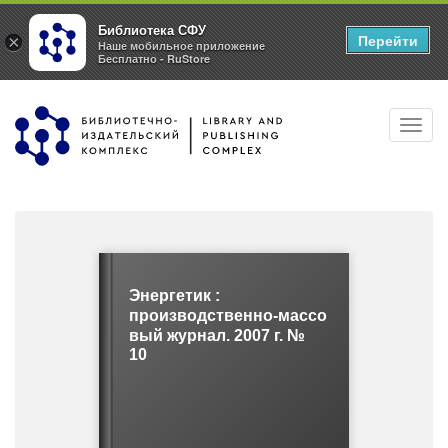
Библиотека СФУ
Перейти
×
Наше мобильное приложение
Бесплатно - RuStore
Перейти
Toggl
к
navig
основному
содержанию
Энергетик :
производственно-массо
вый журнал. 2007 г. №
10