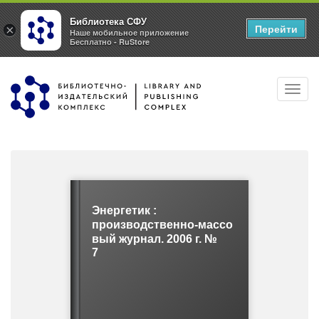
Библиотека СФУ
Перейти
×
Наше мобильное приложение
Бесплатно - RuStore
Перейти
Toggl
к
navig
основному
содержанию
Энергетик :
производственно-массо
вый журнал. 2006 г. №
7