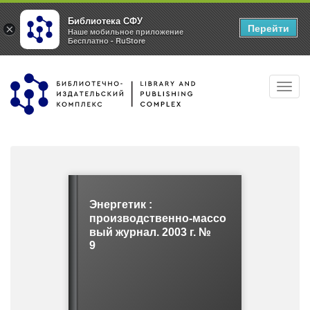
Библиотека СФУ
Перейти
×
Наше мобильное приложение
Бесплатно - RuStore
Перейти
Toggl
к
navig
основному
содержанию
Энергетик :
производственно-массо
вый журнал. 2003 г. №
9