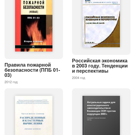
Российская экономика
Правила пожарной
в 2003 году. Тенденции
безопасности (ППБ 01-
и перспективы
03)
2004 год
2012 год
Актуальные задачи для
конституционного
законодательства в
Конвенции ООН против
коррупции 2003 г.
Шевердяев Станислав Николаевич
2025 год