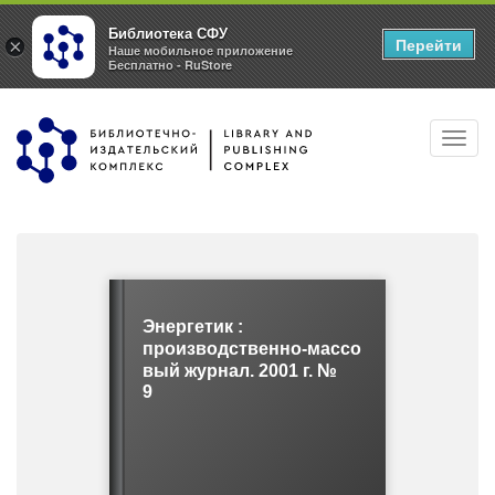
Библиотека СФУ
Перейти
×
Наше мобильное приложение
Бесплатно - RuStore
Перейти
Toggl
к
navig
основному
содержанию
Энергетик :
производственно-массо
вый журнал. 2001 г. №
9