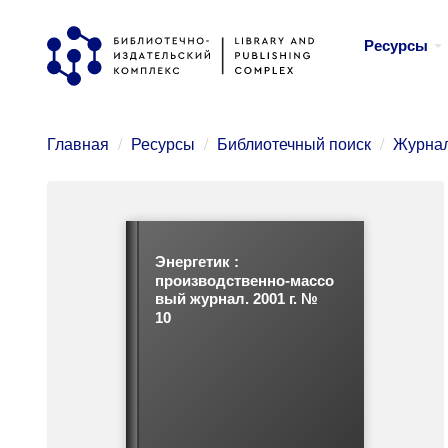
Перейти
Ресурсы
к
основному
содержанию
Главная
Ресурсы
Библиотечный поиск
Журнал
Энергетик :
производственно-массо
вый журнал. 2001 г. №
10