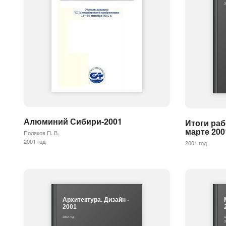
2
Алюминий Сибири-2001
Итоги раб
марте 2001
Поляков П. В.
2001 год
2001 год
Архитектура. Дизайн -
2001
2002 год
Ц
2