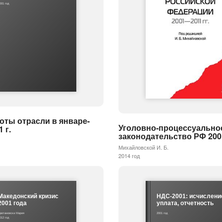
001 год
оты отрасли в январе-
Уголовно-процессуально
 г.
законодательство РФ 200
Михайловской И. Б.
2014 год
Македонский кризис
НДС-2001: исчислени
2001 года
уплата, отчетность
ветановска Мария
2001 год
012 год