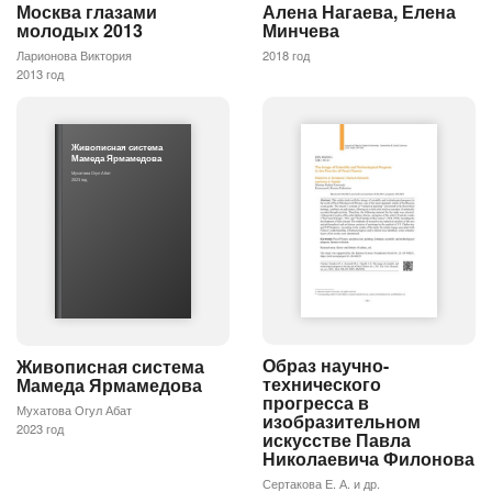
Москва глазами
Алена Нагаева, Елена
молодых 2013
Минчева
Ларионова Виктория
2018 год
2013 год
Живописная система
Мамеда Ярмамедова
Мухатова Огул Абат
2023 год
Образ научно-
Живописная система
технического
Мамеда Ярмамедова
прогресса в
Мухатова Огул Абат
изобразительном
2023 год
искусстве Павла
Николаевича Филонова
Сертакова Е. А. и др.