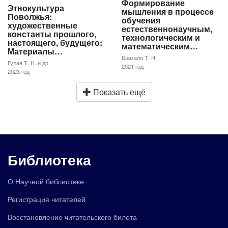
Формирование
Этнокультура
мышления в процессе
Поволжья:
обучения
художественные
естественнонаучным,
константы прошлого,
технологическим и
настоящего, будущего:
математическим…
Материалы…
Шамало Т. Н.
Гулая Т. Н. и др.
2021 год
2023 год
Показать ещё
Библиотека
О Научной библиотеке
Регистрация читателей
Восстановление читательского билета