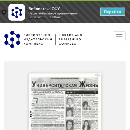
Библиотека СФУ
Перейти
×
Наше мобильное приложение
Бесплатно - RuStore
Перейти
Toggl
к
navig
основному
содержанию