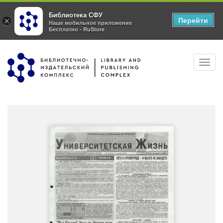
Библиотека СФУ
Перейти
×
Наше мобильное приложение
Бесплатно - RuStore
Перейти
Toggl
к
navig
основному
содержанию