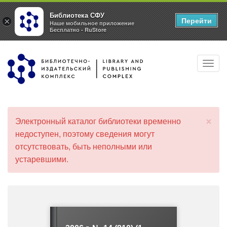
Библиотека СФУ
Перейти
×
Наше мобильное приложение
Бесплатно - RuStore
Перейти
Toggl
к
navig
основному
содержанию
×
Электронный каталог библиотеки временно
С
недоступен, поэтому сведения могут
о
отсутствовать, быть неполными или
о
б
устаревшими.
щ
е
н
и
е
о
б