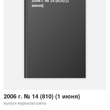
2006 г. № 14 (810) (1
о
июня)
ш
и
б
к
е
2006 г. № 14 (810) (1 июня)
выпуск журнала/газеты