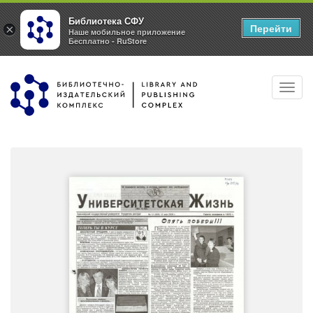
Библиотека СФУ
Перейти
×
Наше мобильное приложение
Бесплатно - RuStore
Перейти
Toggl
к
navig
основному
содержанию