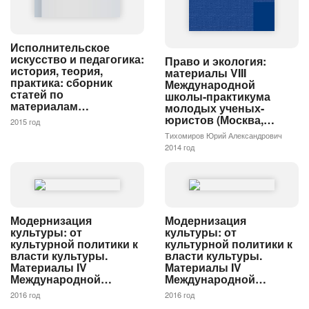
Исполнительское
искусство и педагогика:
Право и экология:
история, теория,
материалы VIII
практика: сборник
Международной
статей по
школы-практикума
материалам…
молодых ученых-
юристов (Москва,…
2015 год
Тихомиров Юрий Александрович
2014 год
Модернизация
Модернизация
культуры: от
культуры: от
культурной политики к
культурной политики к
власти культуры.
власти культуры.
Материалы IV
Материалы IV
Международной…
Международной…
2016 год
2016 год