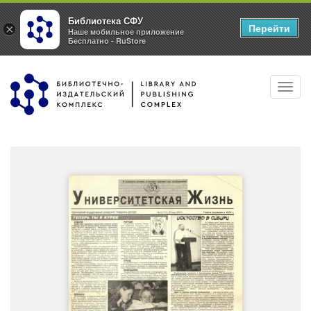
Библиотека СФУ
Перейти
×
Наше мобильное приложение
Бесплатно - RuStore
Перейти
Toggl
к
navig
основному
содержанию