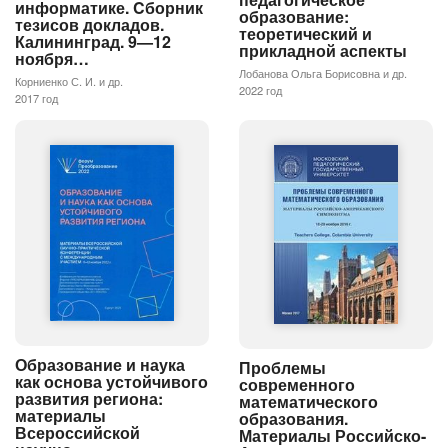
информатике. Cборник
образование:
тезисов докладов.
теоретический и
Калининград. 9—12
прикладной аспекты
ноября…
Лобанова Ольга Борисовна и др.
Корниенко С. И. и др.
2022 год
2017 год
Образование и наука
Проблемы
как основа устойчивого
современного
развития региона:
математического
материалы
образования.
Всероссийской
Материалы Российско-