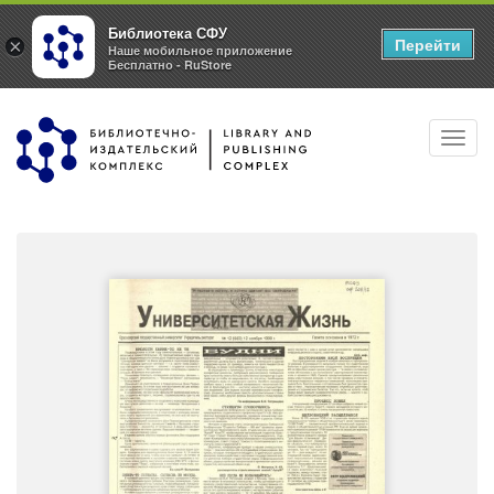
Библиотека СФУ
Перейти
×
Наше мобильное приложение
Бесплатно - RuStore
Перейти
Toggl
к
navig
основному
содержанию