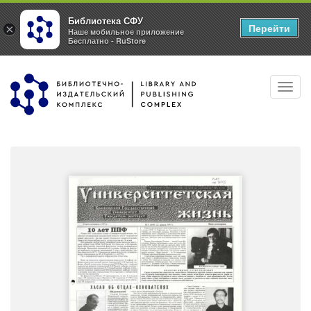
Библиотека СФУ
Перейти
×
Наше мобильное приложение
Бесплатно - RuStore
Перейти
Toggl
к
navig
основному
содержанию