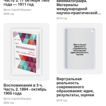
Часть 3. 17 октября 1905
кинематографа.
года — 1911 год
Материалы
международной
Витте Сергей Юльевич
научно-практической…
2024 год
2014 год
Виртуальная
реальность
Воспоминания в 3 ч.
современного
Часть 2. 1894 - октябрь
образования: идеи,
1905 года
результаты, оценки
Витте Сергей Юльевич
2019 год
2024 год