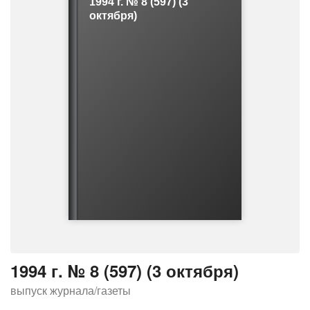
1994 г. № 8 (597) (3
о
октября)
ш
и
б
к
е
1994 г. № 8 (597) (3 октября)
выпуск журнала/газеты