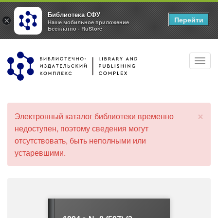
Библиотека СФУ
Перейти
×
Наше мобильное приложение
Бесплатно - RuStore
Перейти
Toggl
к
navig
основному
содержанию
×
Электронный каталог библиотеки временно
С
недоступен, поэтому сведения могут
о
отсутствовать, быть неполными или
о
б
устаревшими.
щ
е
н
и
е
о
б