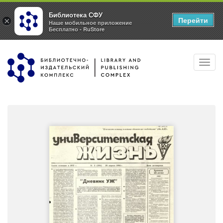
Библиотека СФУ
Перейти
×
Наше мобильное приложение
Бесплатно - RuStore
Перейти
Toggl
к
navig
основному
содержанию