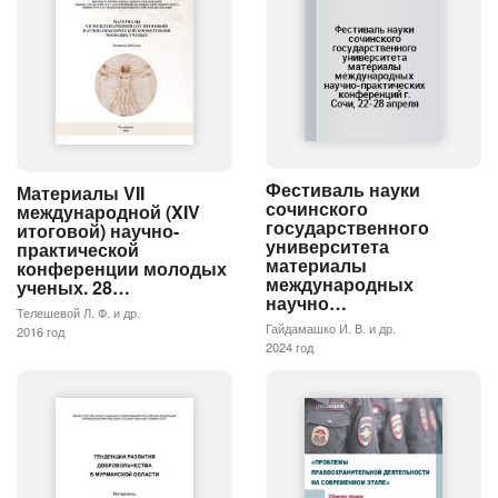
Фестиваль науки
Материалы VII
сочинского
международной (XIV
государственного
итоговой) научно-
университета
практической
материалы
конференции молодых
международных
ученых. 28…
научно…
Телешевой Л. Ф. и др.
Гайдамашко И. В. и др.
2016 год
2024 год