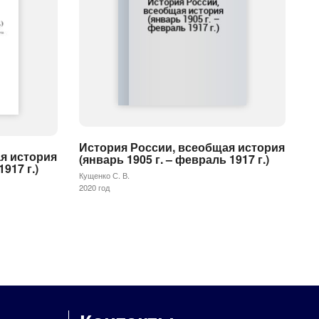
История России, всеобщая история
я история
(январь 1905 г. – февраль 1917 г.)
917 г.)
Кущенко С. В.
2020 год