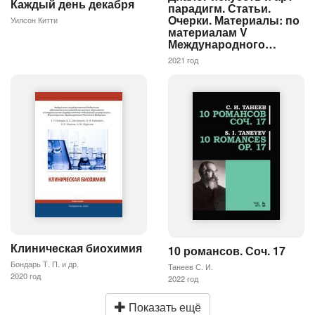
Каждый день декабря
парадигм. Статьи.
Очерки. Материалы: по
Уилсон Китти
материалам V
Международного…
2021 год
Клиническая биохимия
10 романсов. Соч. 17
Бондарь Т. П. и др.
Танеев С. И.
2020 год
2022 год
Показать ещё