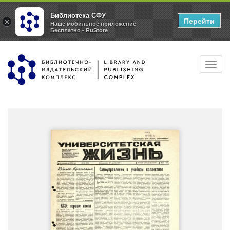
Библиотека СФУ
Перейти
×
Наше мобильное приложение
Бесплатно - RuStore
Перейти
Toggl
к
navig
основному
содержанию