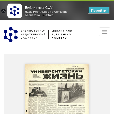
Библиотека СФУ
Перейти
×
Наше мобильное приложение
Бесплатно - RuStore
Перейти
Toggl
к
navig
основному
содержанию