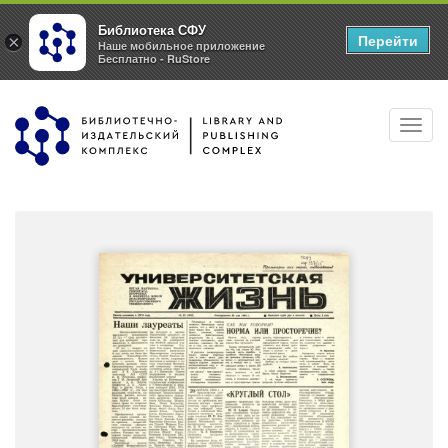
Библиотека СФУ
Перейти
×
Наше мобильное приложение
Бесплатно - RuStore
Перейти
Toggl
к
navig
основному
содержанию