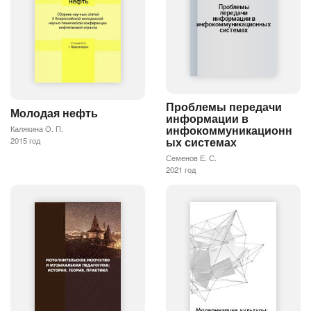
Проблемы передачи
Молодая нефть
информации в
инфокоммуникационн
Калякина О. П.
ых системах
2015 год
Семенов Е. С.
2021 год