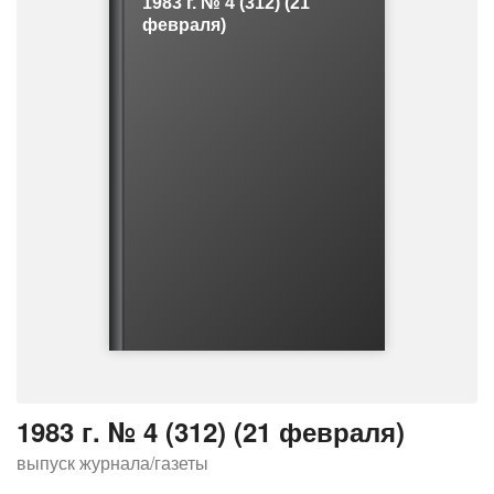
1983 г. № 4 (312) (21
о
февраля)
ш
и
б
к
е
1983 г. № 4 (312) (21 февраля)
выпуск журнала/газеты