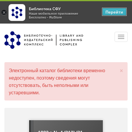
Библиотека СФУ
Перейти
×
Наше мобильное приложение
Бесплатно - RuStore
Перейти
Toggl
к
navig
основному
содержанию
×
Электронный каталог библиотеки временно
С
недоступен, поэтому сведения могут
о
отсутствовать, быть неполными или
о
б
устаревшими.
щ
е
н
и
е
о
б