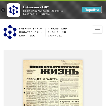
Библиотека СФУ
Перейти
×
Наше мобильное приложение
Бесплатно - RuStore
Перейти
Toggl
к
navig
основному
содержанию