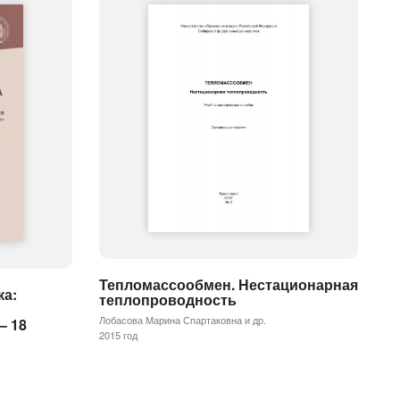
Тепломассообмен. Нестационарная
ка:
теплопроводность
Лобасова Марина Спартаковна и др.
– 18
2015 год