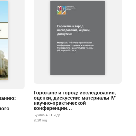
Горожане и город: исследования,
оценки, дискуссии: материалы ІѴ
ванию:
научно-практической
конференции…
ного
Букина А. Н. и др.
2020 год