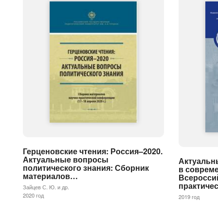
Герценовские чтения: Россия–2020.
Актуальные вопросы
Актуальн
политического знания: Сборник
в соврем
материалов…
Всеросси
практиче
Зайцев С. Ю. и др.
2020 год
2019 год