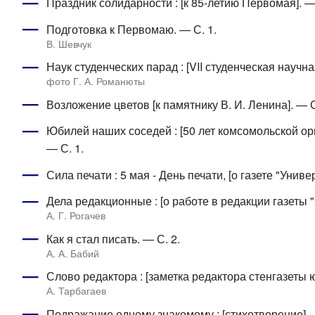
Праздник солидарности : [к 85-летию Первомая]. — 
Подготовка к Первомаю. — С. 1.
В. Шевчук
Наук студенческих парад : [VII студенческая научн
фото Г. А. Романюты
Возложение цветов [к памятнику В. И. Ленина]. — С
Юбилей наших соседей : [50 лет комсомольской ор
— С. 1.
Сила печати : 5 мая - День печати, [о газете "Униве
Дела редакционные : [о работе в редакции газеты "
А. Г. Рогачев
Как я стал писать. — С. 2.
А. А. Бабий
Слово редактора : [заметка редактора стенгазеты ю
А. Тарбагаев
Подражание одному знакомому : [стихотворение]. —