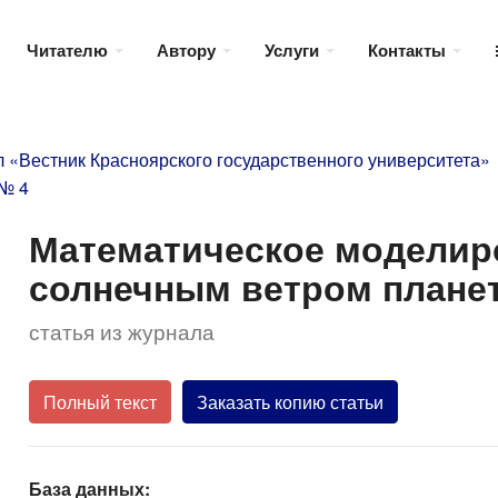
Читателю
Автору
Услуги
Контакты
 «Вестник Красноярского государственного университета»
 № 4
Математическое моделир
солнечным ветром плане
статья из журнала
Полный текст
Заказать копию статьи
База данных: