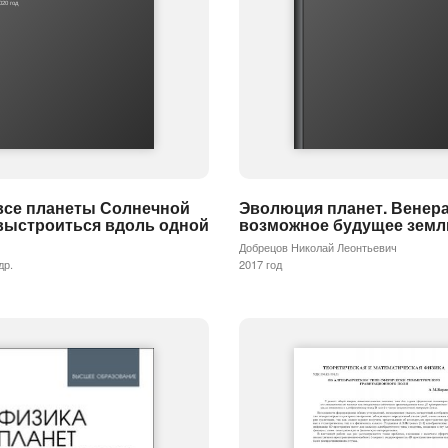
020 год
 все планеты Солнечной
Эволюция планет. Венера
выстроиться вдоль одной
возможное будущее земл
Добрецов Николай Леонтьевич
др.
2017 год