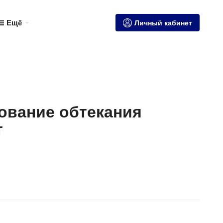
Ещё
Личный кабинет
ование обтекания
т