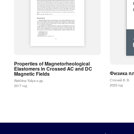
Properties of Magnetorheological
Elastomers in Crossed AC and DC
Физика п
Magnetic Fields
Стогний В. В.
Alekhina Yuliya и др.
2023 год
2017 год