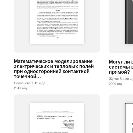
2
Математическое моделирование
Могут ли
электрических и тепловых полей
системы 
при односторонней контактной
прямой?
точечной…
Жуков Борис и 
Соловьева К. В. и др.
2020 год
2011 год