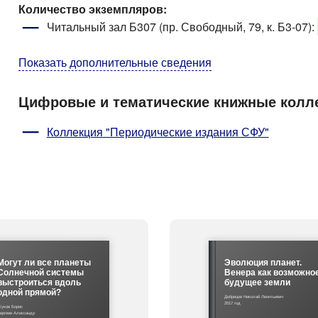
Количество экземпляров:
Читальный зал Б307 (пр. Свободный, 79, к. Б3-07)
:
Показать дополнительные сведения
Цифровые и тематические книжные колл
Коллекция "Периодические издания СФУ"
Могут ли все планеты
Эволюция планет.
Солнечной системы
Венера как возможно
выстроиться вдоль
будущее земли
одной прямой?
Добрецов Николай Леонтьевич
2017 год
уков Борис
ергеев Александр