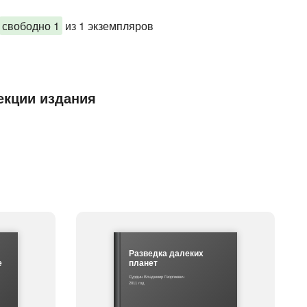
свободно 1
из 1 экземпляров
екции издания
Разведка далеких
е
планет
Сурдин Владимир Георгиевич
2011 год