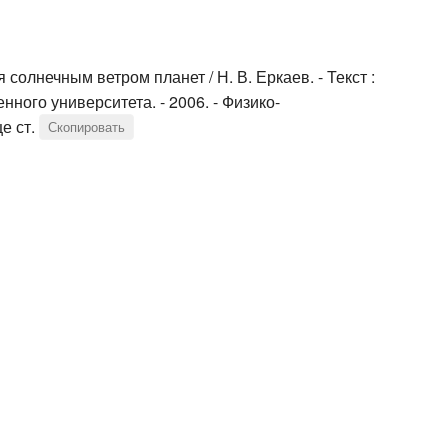
олнечным ветром планет / Н. В. Еркаев. - Текст :
ного университета. - 2006. - Физико-
е ст.
Скопировать