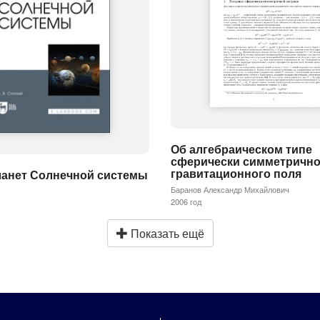
Об алгебраическом типе
сферически симметрично
гравитационного поля
ланет Солнечной системы
Баранов Александр Михайлович
2006 год
Показать ещё