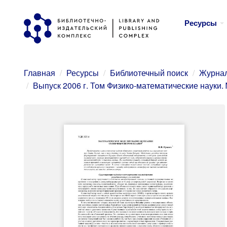
Перейти
Ресурсы
к
основному
содержанию
Главная
Ресурсы
Библиотечный поиск
Журнал
Выпуск 2006 г. Том Физико-математические науки.