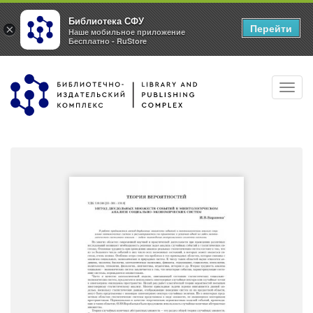
Библиотека СФУ
Перейти
×
Наше мобильное приложение
Бесплатно - RuStore
Перейти
Toggl
к
navig
основному
содержанию