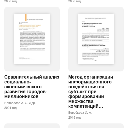
2006 год
2006 год
Сравнительный анализ
Метод организации
социально-
информационного
экономического
воздействия на
развития городов-
субъект при
миллионников
формировании
множества
Новоселов А. С. и др.
компетенций…
2021 год
Воробьева И. А.
2018 год