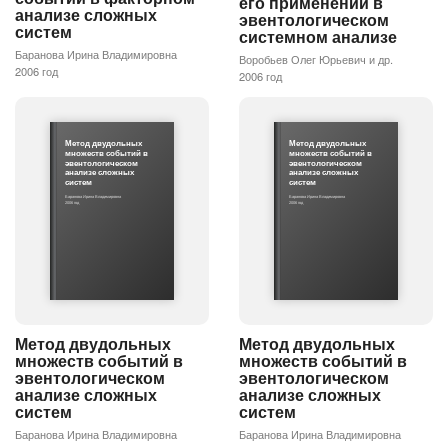
его применении в
анализе сложных
эвентологическом
систем
системном анализе
Баранова Ирина Владимировна
Воробьев Олег Юрьевич и др.
2006 год
2006 год
Метод двудольных
Метод двудольных
множеств событий в
множеств событий в
эвентологическом
эвентологическом
анализе сложных
анализе сложных
систем
систем
Баранова Ирина Владимировна
Баранова Ирина Владимировна
2006 год
2006 год
Метод двудольных
Метод двудольных
множеств событий в
множеств событий в
эвентологическом
эвентологическом
анализе сложных
анализе сложных
систем
систем
Баранова Ирина Владимировна
Баранова Ирина Владимировна