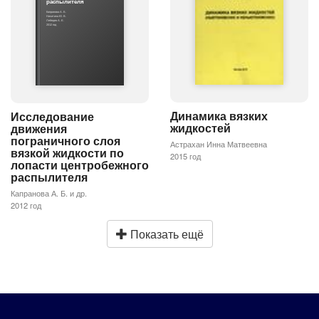
распылителя
Капранова А. Б.
Никитина Ю. В.
Лебедев А. Е.
2012 год
Динамика вязких
Исследование
жидкостей
движения
пограничного слоя
Астрахан Инна Матвеевна
вязкой жидкости по
2015 год
лопасти центробежного
распылителя
Капранова А. Б. и др.
2012 год
Показать ещё