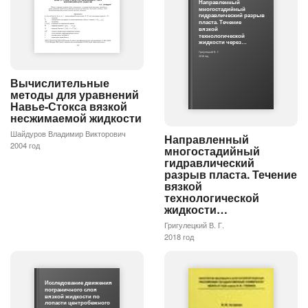
Направленный
многостадийный
гидравлический разрыв
пласта. Течение
вязкой
технологической
жидкости через…
Григулецкий В. Г.
2018 год
Вычислительные
методы для уравнений
Навье-Стокса вязкой
несжимаемой жидкости
Шайдуров Владимир Викторович
Направленный
2004 год
многостадийный
гидравлический
разрыв пласта. Течение
вязкой
технологической
жидкости…
Григулецкий В. Г.
2018 год
Исследование движения
пограничного слоя
вязкой жидкости по
лопасти центробежного