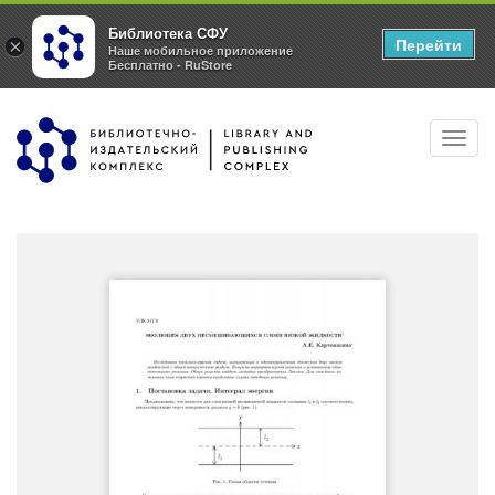
Библиотека СФУ
Перейти
×
Наше мобильное приложение
Бесплатно - RuStore
Перейти
Toggl
к
navig
основному
содержанию