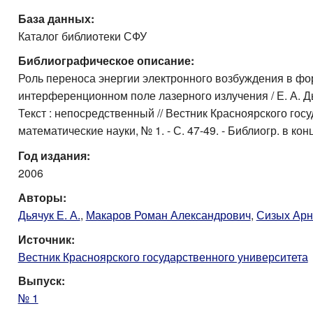
База данных:
Каталог библиотеки СФУ
Библиографическое описание:
Роль переноса энергии электронного возбуждения в ф
интерференционном поле лазерного излучения / Е. А. Дья
Текст : непосредственный // Вестник Красноярского госу
математические науки, № 1. - С. 47-49. - Библиогр. в конц
Год издания:
2006
Авторы:
Дьячук Е. А.
,
Макаров Роман Александрович
,
Сизых Арн
Источник:
Вестник Красноярского государственного университета
Выпуск:
№ 1