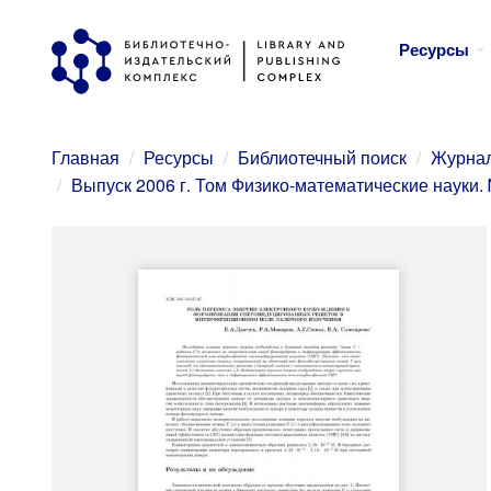
Перейти
Ресурсы
к
основному
содержанию
Главная
Ресурсы
Библиотечный поиск
Журнал
Выпуск 2006 г. Том Физико-математические науки.