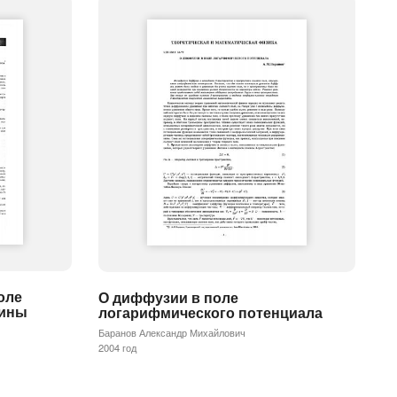
оле
О диффузии в поле
рины
логарифмического потенциала
Баранов Александр Михайлович
2004 год