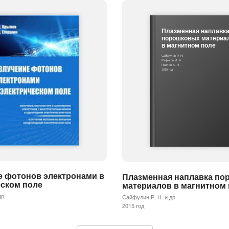
Плазменная наплавк
порошковых материа
в магнитном поле
Сайфулин Р. Н.
Рафиков И. А.
Павлов А. П.
2015 год
е фотонов электронами в
Плазменная наплавка по
еском поле
материалов в магнитном
др.
Сайфулин Р. Н. и др.
2015 год