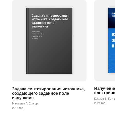
Задача синтезирования
источника, создающего
заданное поле
излучения
Малышев Г. С.
Новоселова Н. А.
Раевский С. Б.
2016 год
Излучени
Задача синтезирования источника,
электрич
создающего заданное поле
излучения
Крылов В. И. и 
2024 год
Малышев Г. С. и др.
2016 год