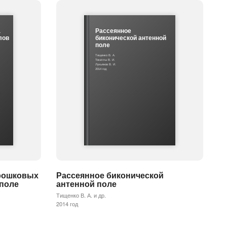
а
Рассеянное
лов
биконической антенной
поле
Тищенко В. А.
Токатлы В. И.
Лукьянов В. И.
2014 год
рошковых
Рассеянное биконической
 поле
антенной поле
Тищенко В. А. и др.
2014 год