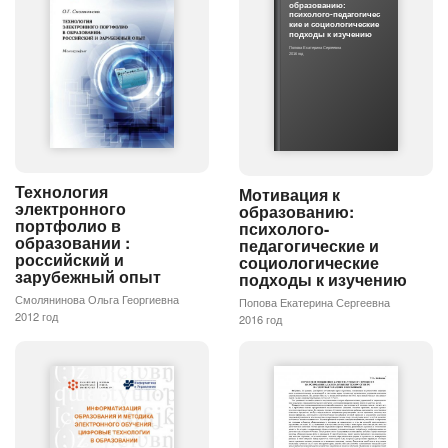
образованию:
психолого-педагогичес
кие и социологические
подходы к изучению
Попова Екатерина Сергеевна
2016 год
Технология
Мотивация к
электронного
образованию:
портфолио в
психолого-
образовании :
педагогические и
российский и
социологические
зарубежный опыт
подходы к изучению
Смолянинова Ольга Георгиевна
Попова Екатерина Сергеевна
2012 год
2016 год